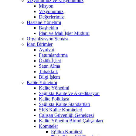
Vizyonumuz ve Misyonumuz
Misyon
Vizyonumuz
Değerlerimiz
Hastane Yönetimi
Başhekim
İdari ve Mali İşler Müdürü
Organizasyon Şeması
İdari Birimler
Ayniyat
Faturalandırma
Özlük İşleri
Satın Alma
Tahakkuk
Bilgi İşlem
Kalite Yönetimi
Kalite Yönetimi
Sağlıkta Kalite ve Akreditasyon
Kalite Politikası
Sağlıkta Kalite Standartları
SKS Kalite Komiteleri
Çalışan Güvenliği Genelgesi
Kalite Yönetim Birimi Çalışanları
Komiteler
Eğitim Komitesi