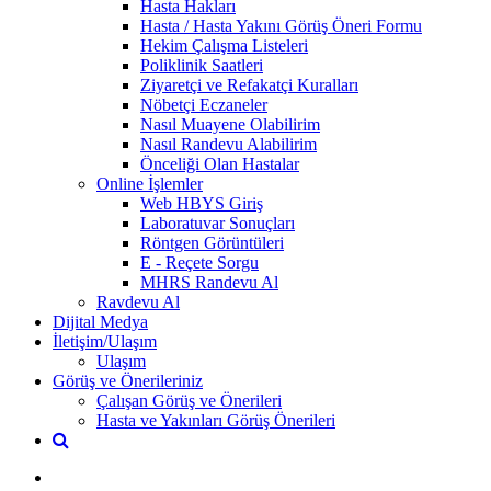
Hasta Hakları
Hasta / Hasta Yakını Görüş Öneri Formu
Hekim Çalışma Listeleri
Poliklinik Saatleri
Ziyaretçi ve Refakatçi Kuralları
Nöbetçi Eczaneler
Nasıl Muayene Olabilirim
Nasıl Randevu Alabilirim
Önceliği Olan Hastalar
Online İşlemler
Web HBYS Giriş
Laboratuvar Sonuçları
Röntgen Görüntüleri
E - Reçete Sorgu
MHRS Randevu Al
Ravdevu Al
Dijital Medya
İletişim/Ulaşım
Ulaşım
Görüş ve Önerileriniz
Çalışan Görüş ve Önerileri
Hasta ve Yakınları Görüş Önerileri