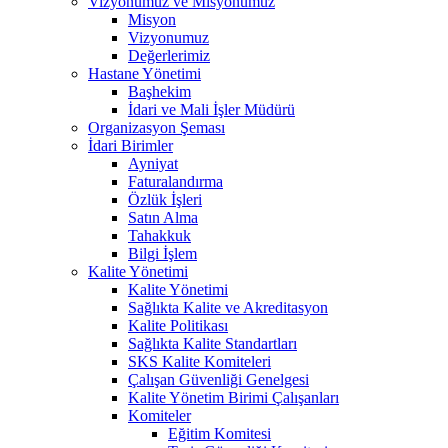
Vizyonumuz ve Misyonumuz
Misyon
Vizyonumuz
Değerlerimiz
Hastane Yönetimi
Başhekim
İdari ve Mali İşler Müdürü
Organizasyon Şeması
İdari Birimler
Ayniyat
Faturalandırma
Özlük İşleri
Satın Alma
Tahakkuk
Bilgi İşlem
Kalite Yönetimi
Kalite Yönetimi
Sağlıkta Kalite ve Akreditasyon
Kalite Politikası
Sağlıkta Kalite Standartları
SKS Kalite Komiteleri
Çalışan Güvenliği Genelgesi
Kalite Yönetim Birimi Çalışanları
Komiteler
Eğitim Komitesi