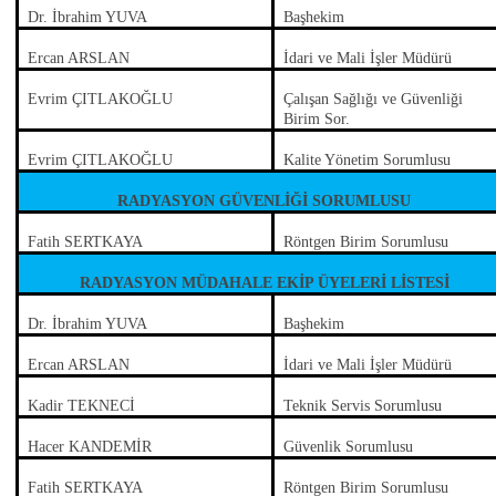
Dr. İbrahim YUVA
Başhekim
Ercan ARSLAN
İdari ve Mali İşler Müdürü
Evrim ÇITLAKOĞLU
Çalışan Sağlığı ve Güvenliği
Birim Sor.
Evrim ÇITLAKOĞLU
Kalite Yönetim Sorumlusu
RADYASYON GÜVENLİĞİ SORUMLUSU
Fatih SERTKAYA
Röntgen Birim Sorumlusu
RADYASYON MÜDAHALE EKİP ÜYELERİ LİSTESİ
Dr. İbrahim YUVA
Başhekim
Ercan ARSLAN
İdari ve Mali İşler Müdürü
Kadir TEKNECİ
Teknik Servis Sorumlusu
Hacer KANDEMİR
Güvenlik Sorumlusu
Fatih SERTKAYA
Röntgen Birim Sorumlusu