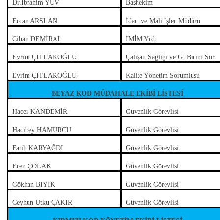
Dr.İbrahim YUV
Başhekim
Ercan ARSLAN
İdari ve Mali İşler Müdürü
Cihan DEMİRAL
İMİM Yrd.
Evrim ÇITLAKOĞLU
Çalışan Sağlığı ve G. Birim Sor.
Evrim ÇITLAKOĞLU
Kalite Yönetim Sorumlusu
BEYAZ KOD MÜDAHALE EKİBİ LİSTESİ
Hacer KANDEMİR
Güvenlik Görevlisi
Hacıbey HAMURCU
Güvenlik Görevlisi
Fatih KARYAĞDI
Güvenlik Görevlisi
Eren ÇOLAK
Güvenlik Görevlisi
Gökhan BIYIK
Güvenlik Görevlisi
Ceyhun Utku ÇAKIR
Güvenlik Görevlisi