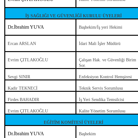
İŞ SAĞLIĞI VE GÜVENLİĞİ KURULU ÜYELERİ
Dr.İbrahim YUVA
Başhekim/İş yeri Hekimi
Ercan ARSLAN
İdari Mali İşler Müdürü
Evrim ÇITLAKOĞLU
Çalışan Hak. ve Güvenliği Birim
Sor.
Sevgi SINIR
Enfeksiyon Kontrol Hemşiresi
Kadir TEKNECİ
Teknik Servis Sorumlusu
Firdes BAHADIR
İş Yeri Sendika Temsilcisi
Evrim ÇITLAKOĞLU
Kalite Yönetim Sorumlusu
EĞİTİM KOMİTESİ ÜYELERİ
Dr.İbrahim YUVA
Başhekim