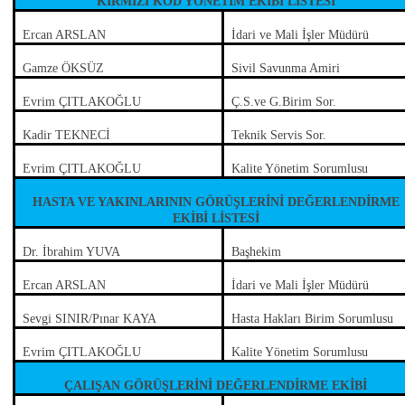
KIRMIZI KOD YÖNETİM EKİBİ LİSTESİ
Ercan ARSLAN
İdari ve Mali İşler Müdürü
Gamze ÖKSÜZ
Sivil Savunma Amiri
Evrim ÇITLAKOĞLU
Ç.S.ve G.Birim Sor.
Kadir TEKNECİ
Teknik Servis Sor.
Evrim ÇITLAKOĞLU
Kalite Yönetim Sorumlusu
HASTA VE YAKINLARININ GÖRÜŞLERİNİ DEĞERLENDİRME
EKİBİ LİSTESİ
Dr. İbrahim YUVA
Başhekim
Ercan ARSLAN
İdari ve Mali İşler Müdürü
Sevgi SINIR/Pınar KAYA
Hasta Hakları Birim Sorumlusu
Evrim ÇITLAKOĞLU
Kalite Yönetim Sorumlusu
ÇALIŞAN GÖRÜŞLERİNİ DEĞERLENDİRME EKİBİ