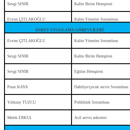
Sevgi SINIR
Kalite Birim Hemşiresi
Evrim ÇITLAKOĞLU
Kalite Yönetim Sorumlusu
ANKET UYGULAMA GÖREVLİLERİ
Evrim ÇITLAKOĞLU
Kalite Yönetim Sorumlusu
Sevgi SINIR
Kalite Birim Hemşiresi
Sevgi SINIR
Eğitim Hemşiresi
Pınar KAYA
Dahiliye/çocuk servis Sorumlusu
Yıldızay TUZCU
Poliklinik Sorumlusu
Melek ERKUL
Acil servis sekreteri