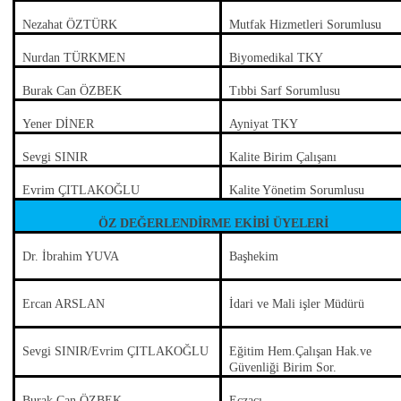
Nezahat ÖZTÜRK
Mutfak Hizmetleri Sorumlusu
Nurdan TÜRKMEN
Biyomedikal TKY
Burak Can ÖZBEK
Tıbbi Sarf Sorumlusu
Yener DİNER
Ayniyat TKY
Sevgi SINIR
Kalite Birim Çalışanı
Evrim ÇITLAKOĞLU
Kalite Yönetim Sorumlusu
ÖZ DEĞERLENDİRME EKİBİ ÜYELERİ
Dr. İbrahim YUVA
Başhekim
Ercan ARSLAN
İdari ve Mali işler Müdürü
Sevgi SINIR/Evrim ÇITLAKOĞLU
Eğitim Hem.Çalışan Hak.ve
Güvenliği Birim Sor.
Burak Can ÖZBEK
Eczacı