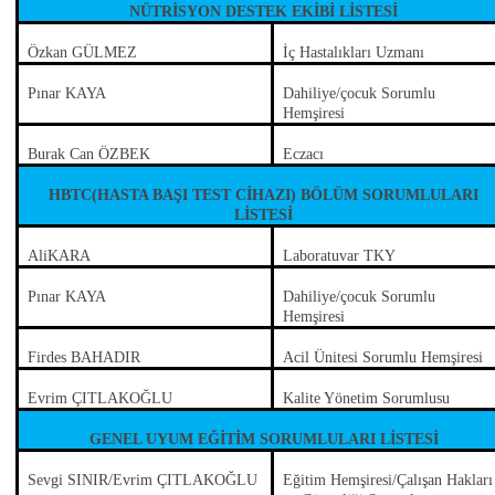
NÜTRİSYON DESTEK EKİBİ LİSTESİ
Özkan GÜLMEZ
İç Hastalıkları Uzmanı
Pınar KAYA
Dahiliye/çocuk Sorumlu
Hemşiresi
Burak Can ÖZBEK
Eczacı
HBTC(HASTA BAŞI TEST CİHAZI) BÖLÜM SORUMLULARI
LİSTESİ
AliKARA
Laboratuvar TKY
Pınar KAYA
Dahiliye/çocuk Sorumlu
Hemşiresi
Firdes BAHADIR
Acil Ünitesi Sorumlu Hemşiresi
Evrim ÇITLAKOĞLU
Kalite Yönetim Sorumlusu
GENEL UYUM EĞİTİM SORUMLULARI LİSTESİ
Sevgi SINIR/Evrim ÇITLAKOĞLU
Eğitim Hemşiresi/Çalışan Hakları