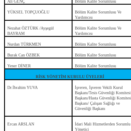
Ali GENÇ
Bölüm Kalite Sorumlusu
YÜKSEL TOPÇUOĞLU
Bölüm Kalite Sorumlusu Ve
Yardımcısı
Nezahat ÖZTÜRK /Ayşegül
Bölüm Kalite Sorumlusu Ve
BAYRAM
Yardımcısı
Nurdan TÜRKMEN
Bölüm Kalite Sorumlusu
Burak Can ÖZBEK
Bölüm Kalite Sorumlusu
Yener DİNER
Bölüm Kalite Sorumlusu
RİSK YÖNETİM KURULU ÜYELERİ
Dr.İbrahim YUVA
İşveren, İşveren Vekili Kurul
Başkanı/Tesis Güvenliği Komitesi
Başkanı/Hasta Güvenliği Komites
Başkanı/ Çalışan Sağlığı ve
Güvenliği Başkanı
Ercan ARSLAN
İdari Mali Hizmetlerden Sorumlu
Yönetici