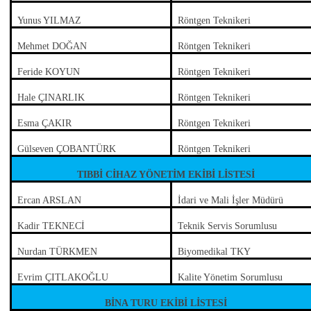
Yunus YILMAZ
Röntgen Teknikeri
Mehmet DOĞAN
Röntgen Teknikeri
Feride KOYUN
Röntgen Teknikeri
Hale ÇINARLIK
Röntgen Teknikeri
Esma ÇAKIR
Röntgen Teknikeri
Gülseven ÇOBANTÜRK
Röntgen Teknikeri
TIBBİ CİHAZ YÖNETİM EKİBİ LİSTESİ
Ercan ARSLAN
İdari ve Mali İşler Müdürü
Kadir TEKNECİ
Teknik Servis Sorumlusu
Nurdan TÜRKMEN
Biyomedikal TKY
Evrim ÇITLAKOĞLU
Kalite Yönetim Sorumlusu
BİNA TURU EKİBİ LİSTESİ