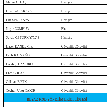
Merve ALKAŞ
Hemşire
Hilal KARAKAYA
Hemşire
Elif SERTKAYA
Hemşire
Nigar CUMHUR
Ebe
Sevda ÖZTÜRK YAVAŞ
Hemşire
Hacer KANDEMİR
Güvenlik Görevlisi
Fatih KARYAĞDI
Güvenlik Görevlisi
Hacıbey HAMURCU
Güvenlik Görevlisi
Eren ÇOLAK
Güvenlik Görevlisi
Gökhan BIYIK
Güvenlik Görevlisi
Ceyhun Utku ÇAKIR
Güvenlik Görevlisi
BEYAZ KOD YÖNETİM EKİBİ LİSTESİ