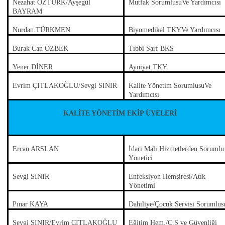
Nezahat ÖZTÜRK/Ayşegül
Mutfak SorumlusuVe Yardımcısı
BAYRAM
Nurdan TÜRKMEN
Biyomedikal TKYVe Yardımcısı
Burak Can ÖZBEK
Tıbbi Sarf BKS
Yener DİNER
Ayniyat TKY
Evrim ÇITLAKOĞLU/Sevgi SINIR
Kalite Yönetim SorumlusuVe
Yardımcısı
KALİTE YÖNETİM EKİP ÜYELERİ
Ercan ARSLAN
İdari Mali Hizmetlerden Sorumlu
Yönetici
Sevgi SINIR
Enfeksiyon Hemşiresi/Atık
Yönetimi
Pınar KAYA
Dahiliye/Çocuk Servisi Sorumlus
Sevgi SINIR/Evrim ÇITLAKOĞLU
Eğitim Hem./Ç.S ve Güvenliği