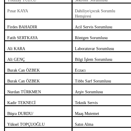
Yıldızay TUZCU
Sekreter Sorumlusu
Pınar KAYA
Dahiliye/çocuk Sorumlu
Hemşiresi
Firdes BAHADIR
Acil Servis Sorumlusu
Fatih SERTKAYA
Röntgen Sorumlusu
Ali KARA
Laboratuvar Sorumlusu
Ali GENÇ
Bilgi İşlem Sorumlusu
Burak Can ÖZBEK
Eczacı
Burak Can ÖZBEK
Tıbbı Sarf Sorumlusu
Nurdan TÜRKMEN
Arşiv Sorumlusu
Kadir TEKNECİ
Teknik Servis
Büşra DURDU/
Maaş Mutemet
Yüksel TOPÇUOĞLU
Satın Alma