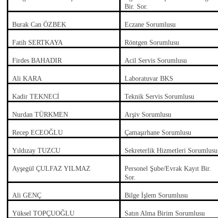
Bir. Sor.
Burak Can ÖZBEK
Eczane Sorumlusu
Fatih SERTKAYA
Röntgen Sorumlusu
Firdes BAHADIR
Acil Servis Sorumlusu
Ali KARA
Laboratuvar BKS
Kadir TEKNECİ
Teknik Servis Sorumlusu
Nurdan TÜRKMEN
Arşiv Sorumlusu
Recep ECEOĞLU
Çamaşırhane Sorumlusu
Yıldızay TUZCU
Sekreterlik Hizmetleri Sorumlusu
Ayşegül ÇULFAZ YILMAZ
Personel Şube/Evrak Kayıt Bir.
Sor.
Ali GENÇ
Bilge İşlem Sorumlusu
Yüksel TOPÇUOĞLU
Satın Alma Birim Sorumlusu