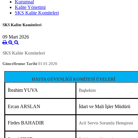
Kurumsal
Kalite Yönetimi
SKS Kalite Komiteleri
SKS Kalite Komiteleri
09 Mart 2026
SKS Kalite Komiteleri
Güncellenme Tarihi
01.01.2026
HASTA GÜVENLİĞİ KOMİTESİ ÜYELERİ
İbrahim YUVA
Başhekim
Ercan ARSLAN
İdari ve Mali İşler Müdürü
Firdes BAHADIR
Acil Servis Sorumlu Hemşiresi