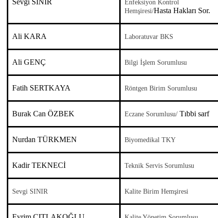
Sevgi SINIR
Enfeksiyon Kontrol
Hasta Hakları Sor.
Hemşiresi/
Ali KARA
Laboratuvar BKS
Ali GENÇ
Bilgi İşlem Sorumlusu
Fatih SERTKAYA
Röntgen Birim Sorumlusu
Burak Can ÖZBEK
Tıbbi sarf
Eczane Sorumlusu/
Nurdan TÜRKMEN
Biyomedikal TKY
Kadir TEKNECİ
Teknik Servis Sorumlusu
Sevgi SINIR
Kalite Birim Hemşiresi
Evrim ÇITLAKOĞLU
Kalite Yönetim Sorumlusu