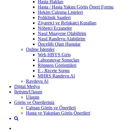
Hasta Hakları
Hasta / Hasta Yakını Görüş Öneri Formu
Hekim Çalışma Listeleri
Poliklinik Saatleri
Ziyaretçi ve Refakatçi Kuralları
Nöbetçi Eczaneler
Nasıl Muayene Olabilirim
Nasıl Randevu Alabilirim
Önceliği Olan Hastalar
Online İşlemler
Web HBYS Giriş
Laboratuvar Sonuçları
Röntgen Görüntüleri
E - Reçete Sorgu
MHRS Randevu Al
Ravdevu Al
Dijital Medya
İletişim/Ulaşım
Ulaşım
Görüş ve Önerileriniz
Çalışan Görüş ve Önerileri
Hasta ve Yakınları Görüş Önerileri