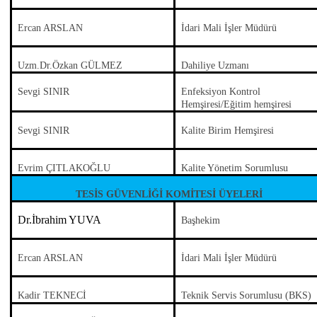
Ercan ARSLAN
İdari Mali İşler Müdürü
Uzm.Dr.Özkan GÜLMEZ
Dahiliye Uzmanı
Sevgi SINIR
Enfeksiyon Kontrol
Hemşiresi/Eğitim hemşiresi
Sevgi SINIR
Kalite Birim Hemşiresi
Evrim ÇITLAKOĞLU
Kalite Yönetim Sorumlusu
TESİS GÜVENLİĞİ KOMİTESİ ÜYELERİ
Dr.İbrahim YUVA
Başhekim
Ercan ARSLAN
İdari Mali İşler Müdürü
Kadir TEKNECİ
Teknik Servis Sorumlusu (BKS)