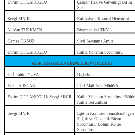
Evrim ÇITLAKOĞLU
Çalışan Hak.ve Güvenliği Birim
Sor.
Sevgi SINIR
Enfeksiyon Kontrol Hemşiresi
Nurdan TÜRKMEN
Biyomedikal TKY
Gamze ÖKSÜZ
Sivil Savunma Amiri
Evrim ÇITLAKOĞLU
Kalite Yönetim Sorumlusu
RİSK DEĞERLENDİRME EKİP ÜYELERİ
Dr.İbrahim YUVA
Başhekim
Ercan ARSLAN
İdari Mali İşler Müdürü
Evrim ÇITLAKOĞLU/ Sevgi SINIR
Kalite Yönetim Sorumlusu/ Bölü
Kalite Sorumlusu
Sevgi SINIR
Eğitim Komitesi Temsilcisi/ İşyer
Sağlık ve Güvenlik Birim
Sorumlusu/ Bölüm Kalite
Sorumlusu