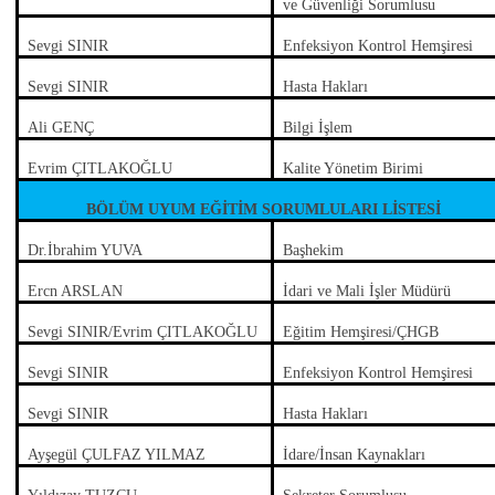
ve Güvenliği Sorumlusu
Sevgi SINIR
Enfeksiyon Kontrol Hemşiresi
Sevgi SINIR
Hasta Hakları
Ali GENÇ
Bilgi İşlem
Evrim ÇITLAKOĞLU
Kalite Yönetim Birimi
BÖLÜM UYUM EĞİTİM SORUMLULARI LİSTESİ
Dr.İbrahim YUVA
Başhekim
Ercn ARSLAN
İdari ve Mali İşler Müdürü
Sevgi SINIR/Evrim ÇITLAKOĞLU
Eğitim Hemşiresi/ÇHGB
Sevgi SINIR
Enfeksiyon Kontrol Hemşiresi
Sevgi SINIR
Hasta Hakları
Ayşegül ÇULFAZ YILMAZ
İdare/İnsan Kaynakları