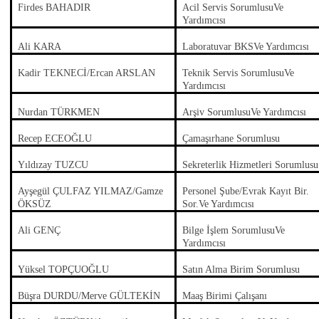
Firdes BAHADIR
Acil Servis SorumlusuVe
Yardımcısı
Ali KARA
Laboratuvar BKSVe Yardımcısı
Kadir TEKNECİ/Ercan ARSLAN
Teknik Servis SorumlusuVe
Yardımcısı
Nurdan TÜRKMEN
Arşiv SorumlusuVe Yardımcısı
Recep ECEOĞLU
Çamaşırhane Sorumlusu
Yıldızay TUZCU
Sekreterlik Hizmetleri Sorumlusu
Ayşegül ÇULFAZ YILMAZ/Gamze
Personel Şube/Evrak Kayıt Bir.
ÖKSÜZ
Sor.Ve Yardımcısı
Ali GENÇ
Bilge İşlem SorumlusuVe
Yardımcısı
Yüksel TOPÇUOĞLU
Satın Alma Birim Sorumlusu
Büşra DURDU/Merve GÜLTEKİN
Maaş Birimi Çalışanı