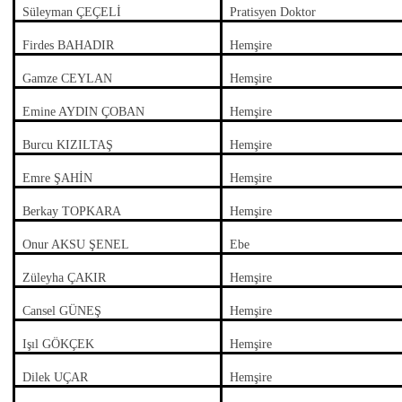
Süleyman ÇEÇELİ
Pratisyen Doktor
Firdes BAHADIR
Hemşire
Gamze CEYLAN
Hemşire
Emine AYDIN ÇOBAN
Hemşire
Burcu KIZILTAŞ
Hemşire
Emre ŞAHİN
Hemşire
Berkay TOPKARA
Hemşire
Onur AKSU ŞENEL
Ebe
Züleyha ÇAKIR
Hemşire
Cansel GÜNEŞ
Hemşire
Işıl GÖKÇEK
Hemşire
Dilek UÇAR
Hemşire