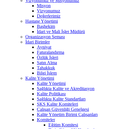
Vizyonumuz ve Misyonumuz
Misyon
Vizyonumuz
Değerlerimiz
Hastane Yönetimi
Başhekim
İdari ve Mali İşler Müdürü
Organizasyon Şeması
İdari Birimler
Ayniyat
Faturalandırma
Özlük İşleri
Satın Alma
Tahakkuk
Bilgi İşlem
Kalite Yönetimi
Kalite Yönetimi
Sağlıkta Kalite ve Akreditasyon
Kalite Politikası
Sağlıkta Kalite Standartları
SKS Kalite Komiteleri
Çalışan Güvenliği Genelgesi
Kalite Yönetim Birimi Çalışanları
Komiteler
Eğitim Komitesi