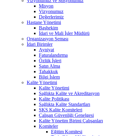
Vizyonumuz ve Misyonumuz
Misyon
Vizyonumuz
Değerlerimiz
Hastane Yönetimi
Başhekim
İdari ve Mali İşler Müdürü
Organizasyon Şeması
İdari Birimler
Ayniyat
Faturalandırma
Özlük İşleri
Satın Alma
Tahakkuk
Bilgi İşlem
Kalite Yönetimi
Kalite Yönetimi
Sağlıkta Kalite ve Akreditasyon
Kalite Politikası
Sağlıkta Kalite Standartları
SKS Kalite Komiteleri
Çalışan Güvenliği Genelgesi
Kalite Yönetim Birimi Çalışanları
Komiteler
Eğitim Komitesi