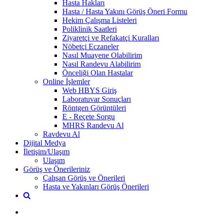
Hasta Hakları
Hasta / Hasta Yakını Görüş Öneri Formu
Hekim Çalışma Listeleri
Poliklinik Saatleri
Ziyaretçi ve Refakatçi Kuralları
Nöbetçi Eczaneler
Nasıl Muayene Olabilirim
Nasıl Randevu Alabilirim
Önceliği Olan Hastalar
Online İşlemler
Web HBYS Giriş
Laboratuvar Sonuçları
Röntgen Görüntüleri
E - Reçete Sorgu
MHRS Randevu Al
Ravdevu Al
Dijital Medya
İletişim/Ulaşım
Ulaşım
Görüş ve Önerileriniz
Çalışan Görüş ve Önerileri
Hasta ve Yakınları Görüş Önerileri