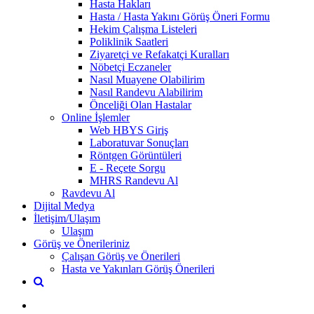
Hasta Hakları
Hasta / Hasta Yakını Görüş Öneri Formu
Hekim Çalışma Listeleri
Poliklinik Saatleri
Ziyaretçi ve Refakatçi Kuralları
Nöbetçi Eczaneler
Nasıl Muayene Olabilirim
Nasıl Randevu Alabilirim
Önceliği Olan Hastalar
Online İşlemler
Web HBYS Giriş
Laboratuvar Sonuçları
Röntgen Görüntüleri
E - Reçete Sorgu
MHRS Randevu Al
Ravdevu Al
Dijital Medya
İletişim/Ulaşım
Ulaşım
Görüş ve Önerileriniz
Çalışan Görüş ve Önerileri
Hasta ve Yakınları Görüş Önerileri