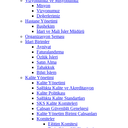
Vizyonumuz ve Misyonumuz
Misyon
Vizyonumuz
Değerlerimiz
Hastane Yönetimi
Başhekim
İdari ve Mali İşler Müdürü
Organizasyon Şeması
İdari Birimler
Ayniyat
Faturalandırma
Özlük İşleri
Satın Alma
Tahakkuk
Bilgi İşlem
Kalite Yönetimi
Kalite Yönetimi
Sağlıkta Kalite ve Akreditasyon
Kalite Politikası
Sağlıkta Kalite Standartları
SKS Kalite Komiteleri
Çalışan Güvenliği Genelgesi
Kalite Yönetim Birimi Çalışanları
Komiteler
Eğitim Komitesi