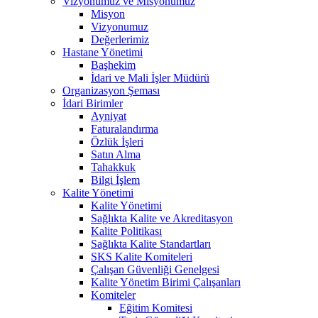
Vizyonumuz ve Misyonumuz
Misyon
Vizyonumuz
Değerlerimiz
Hastane Yönetimi
Başhekim
İdari ve Mali İşler Müdürü
Organizasyon Şeması
İdari Birimler
Ayniyat
Faturalandırma
Özlük İşleri
Satın Alma
Tahakkuk
Bilgi İşlem
Kalite Yönetimi
Kalite Yönetimi
Sağlıkta Kalite ve Akreditasyon
Kalite Politikası
Sağlıkta Kalite Standartları
SKS Kalite Komiteleri
Çalışan Güvenliği Genelgesi
Kalite Yönetim Birimi Çalışanları
Komiteler
Eğitim Komitesi