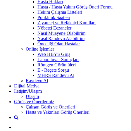
Hasta Hakları
Hasta / Hasta Yakını Görüş Öneri Formu
Hekim Çalışma Listeleri
Poliklinik Saatleri
Ziyaretçi ve Refakatçi Kuralları
Nöbetçi Eczaneler
Nasıl Muayene Olabilirim
Nasıl Randevu Alabilirim
Önceliği Olan Hastalar
Online İşlemler
Web HBYS Giriş
Laboratuvar Sonuçları
Röntgen Görüntüleri
E - Reçete Sorgu
MHRS Randevu Al
Ravdevu Al
Dijital Medya
İletişim/Ulaşım
Ulaşım
Görüş ve Önerileriniz
Çalışan Görüş ve Önerileri
Hasta ve Yakınları Görüş Önerileri